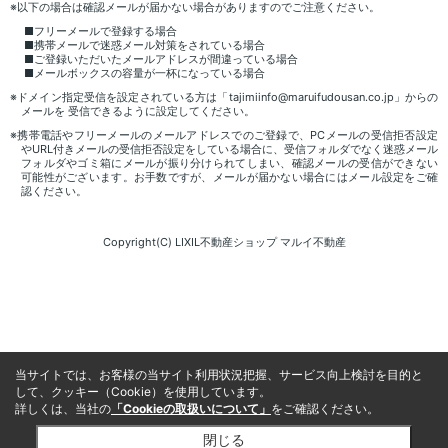
※以下の場合は確認メールが届かない場合がありますのでご注意ください。
■フリーメールで登録する場合
■携帯メールで迷惑メール対策をされている場合
■ご登録いただいたメールアドレスが間違っている場合
■メールボックスの容量が一杯になっている場合
※ドメイン指定受信を設定されている方は「tajimiinfo@maruifudousan.co.jp」からの
メールを 受信できるように設定してください。
※携帯電話やフリーメールのメールアドレスでのご登録で、PCメールの受信拒否設定
やURL付きメールの受信拒否設定をしている場合に、受信フォルダでなく迷惑メール
フォルダやゴミ箱にメールが振り分けられてしまい、確認メールの受信ができない
可能性がございます。お手数ですが、メールが届かない場合にはメール設定をご確
認ください。
Copyright(C) LIXIL不動産ショップ マルイ不動産
当サイトでは、お客様の当サイト利用状況把握、サービス向上検討を目的と
して、クッキー（Cookie）を使用しています。
詳しくは、当社の
「Cookieの取扱いについて」
をご確認ください。
閉じる