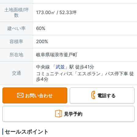
土地面積/坪
173.00㎡ / 52.33坪
数
建ぺい率
60%
容積率
200%
所在地
岐阜県瑞浪市釜戸町
中央線 「
武並
」駅 徒歩41分
交通
コミュニティバス「エスポラン」バス停下車 徒
歩4分
お問い合わせ
電話する
見学予約
セールスポイント