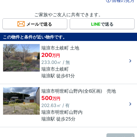
情報の見方
ご家族やご友人に共有できます。
メールで送る
LINE
で送る
この物件と条件が近い物件です。
瑞浪市土岐町 土地
200
万円
233.00㎡ / 無
瑞浪市
土岐町
瑞浪駅 徒歩61分
瑞浪市明世町山野内(全6区画) 売地
500
万円
202.63㎡ / 有
瑞浪市
明世町山野内
瑞浪駅 徒歩25分