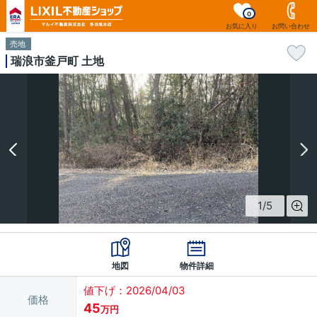
0
お気に入り
お問い合わせ
売地
瑞浪市釜戸町 土地
1
/
5
地図
物件詳細
値下げ：2026/04/03
価格
45
万円