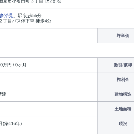
治見市小名田町３丁目 152番地
多治見
」駅 徒歩55分
２丁目バス停下車 徒歩4分
坪単価
00万円 / 0ヶ月
敷引/償却
権利金
2階建
建物構造
土地面積
月(築116年)
現況