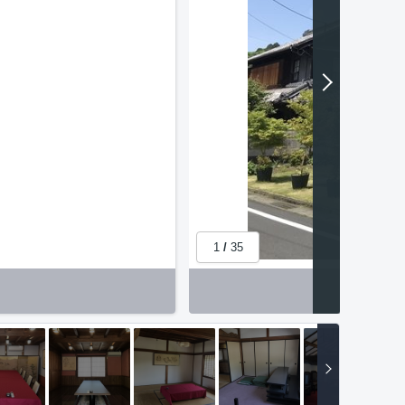
1
/
35