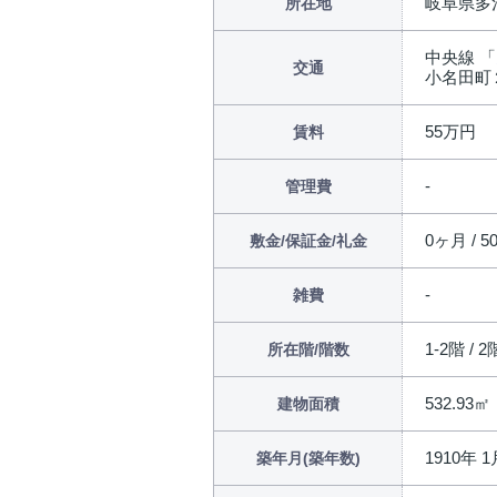
岐阜県多
所在地
中央線 「
交通
小名田町
55万円
賃料
管理費
0ヶ月 / 5
敷金/保証金/礼金
雑費
1-2階 / 
所在階/階数
532.93㎡
建物面積
1910年 1
築年月(築年数)