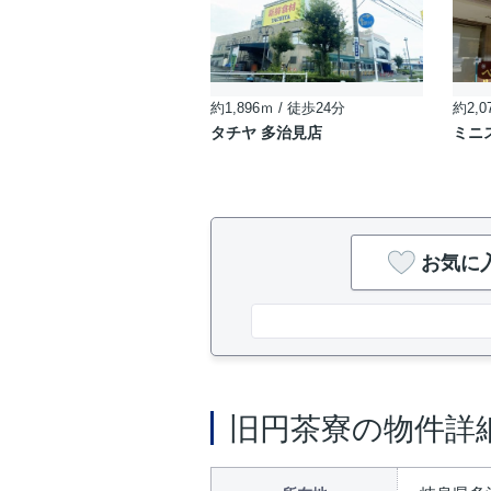
約1,896ｍ / 徒歩24分
約2,0
タチヤ 多治見店
ミニ
お気に
旧円茶寮の物件詳