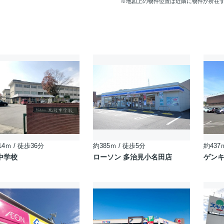
※地図上の物件位置は近隣に物件が所在
14ｍ / 徒歩36分
約385ｍ / 徒歩5分
約437
中学校
ローソン 多治見小名田店
ゲンキ