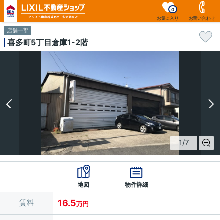
0
お気に入り
お問い合わせ
店舗一部
喜多町5丁目倉庫1-2階
1
/
7
地図
物件詳細
賃料
16.5
万円