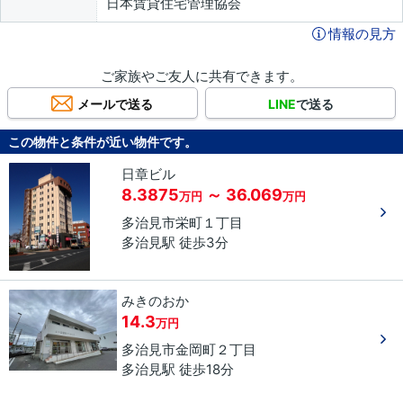
日本賃貸住宅管理協会
情報の見方
ご家族やご友人に共有できます。
メールで送る
LINE
で送る
この物件と条件が近い物件です。
日章ビル
8.3875
～ 36.069
万円
万円
多治見市
栄町
１丁目
多治見駅 徒歩3分
みきのおか
14.3
万円
多治見市
金岡町
２丁目
多治見駅 徒歩18分