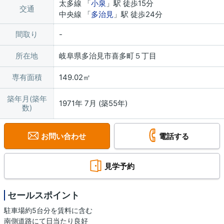
太多線 「
小泉
」駅 徒歩15分
交通
中央線 「
多治見
」駅 徒歩24分
間取り
所在地
岐阜県多治見市喜多町５丁目
専有面積
149.02㎡
築年月(築年
1971年 7月 (築55年)
数)
お問い合わせ
電話する
見学予約
セールスポイント
駐車場約5台分を賃料に含む
南側道路にて日当たり良好