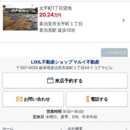
太平町1丁目貸地
20.24
万円
多治見市
太平町
１丁目
多治見駅 徒歩10分
ページトップ
LIXIL不動産ショップ マルイ不動産
〒507-0035 岐阜県多治見市栄町１丁目54-1 コアラビル
来店予約する
お問い合わせ
電話する
営業時間
9:00~18:00
定休日
水曜日、夏季、GW、年末年始
ホーム
会社概要