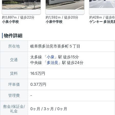
約1,697ｍ / 徒歩22分
約1,592ｍ / 徒歩20分
約428ｍ / 徒歩
小泉小学校
小泉中学校
ゲンキー 多治見
物件詳細
所在地
岐阜県多治見市喜多町５丁目
太多線 「
小泉
」駅 徒歩15分
交通
中央線 「
多治見
」駅 徒歩24分
賃料
16.5万円
坪単価
0.37万円
管理費
敷金/保証金/
0ヶ月 / 3ヶ月 / 0ヶ月
礼金