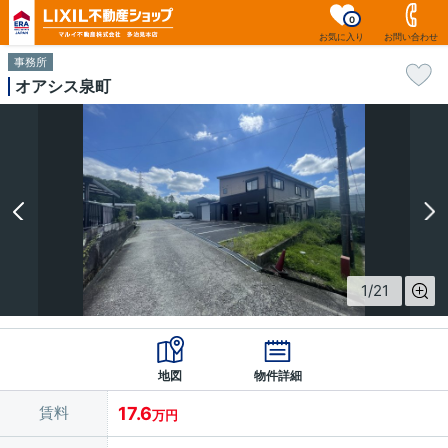
0
お気に入り
お問い合わせ
事務所
オアシス泉町
1
/
21
地図
物件詳細
賃料
17.6
万円