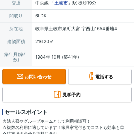
交通
中央線 「
土岐市
」駅 徒歩19分
間取り
6LDK
所在地
岐阜県土岐市泉町大富 字西山1654番地4
建物面積
216.20㎡
築年月(築年
1984年 10月 (築41年)
数)
お問い合わせ
電話する
見学予約
セールスポイント
☆法人寮やグループホームとして利用相談可！
☆複数名利用に適しています！家具家電付きでコストも効率も◎
☆駐車場５台分を賃料に含む