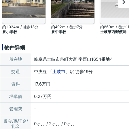
約1,024ｍ / 徒歩13分
約492ｍ / 徒歩7分
約869ｍ / 徒歩1
泉小学校
泉中学校
土岐泉西郵便局
物件詳細
所在地
岐阜県土岐市泉町大富 字西山1654番地4
交通
中央線 「
土岐市
」駅 徒歩19分
賃料
17.6万円
坪単価
0.27万円
管理費
敷金/保証金/
0ヶ月 / 2ヶ月 / 0ヶ月
礼金