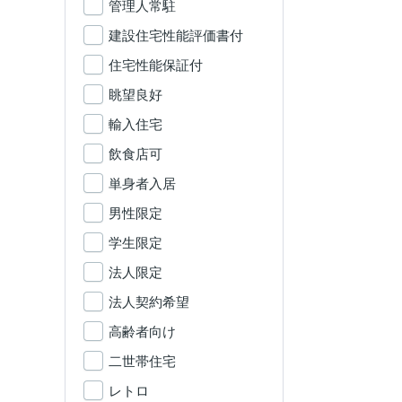
管理人常駐
建設住宅性能評価書付
住宅性能保証付
眺望良好
輸入住宅
飲食店可
単身者入居
男性限定
学生限定
法人限定
法人契約希望
高齢者向け
二世帯住宅
レトロ