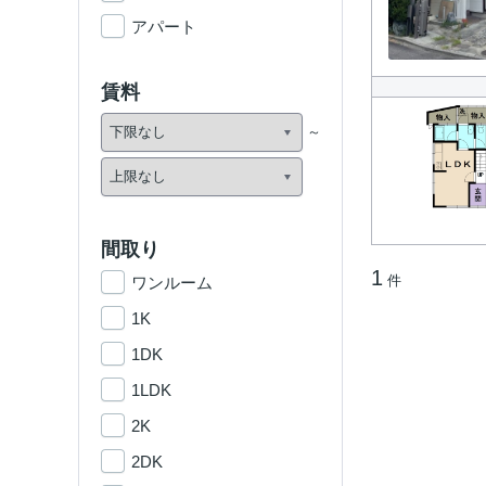
アパート
賃料
間取り
1
件
ワンルーム
1K
1DK
1LDK
2K
2DK