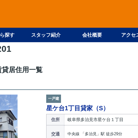
ら探す
スタッフ紹介
会社概要
アクセ
201
賃貸居住用一覧
一戸建
星ケ台1丁目貸家（S）
住所
岐阜県多治見市星ケ台１丁目
交通
中央線 「多治見」駅 徒歩29分