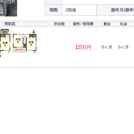
階数
2階建
築年月(築年
間取図
所在階
賃料 / 管理費
敷金
礼金
10
0ヶ月
0ヶ月
万円