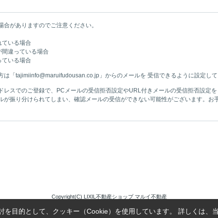
場合がありますのでご注意ください。
れている場合
が間違っている場合
っている場合
jimiinfo@maruifudousan.co.jp」からのメールを 受信できるように設定
ドレスでのご登録で、PCメールの受信拒否設定やURL付きメールの受信拒否設定
ルが振り分けられてしまい、確認メールの受信ができない可能性がございます。お
Copyright(C) LIXIL不動産ショップ マルイ不動産
を目的として、クッキー（Cookie）を使用しています。
詳しくは、