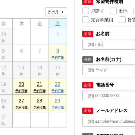
希望物件種別
必須
戸建て
土地
売買事業用
賃
水
木
金
土
お名前
必須
29
30
31
1
5
6
7
8
お名前(カナ)
任意
12
13
14
15
19
20
21
22
電話番号
必須
26
27
28
29
メールアドレス
必須
2
3
4
5