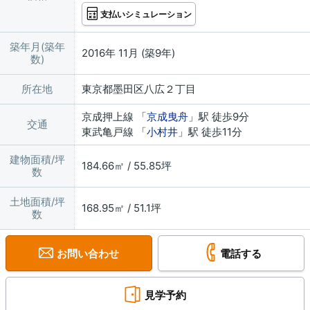
支払いシミュレーション
築年月(築年
2016年 11月 (築9年)
数)
所在地
東京都墨田区八広２丁目
京成押上線 「
京成曳舟
」駅 徒歩9分
交通
東武亀戸線 「
小村井
」駅 徒歩11分
建物面積/坪
184.66㎡ / 55.85坪
数
土地面積/坪
168.95㎡ / 51.1坪
数
お問い合わせ
電話する
見学予約