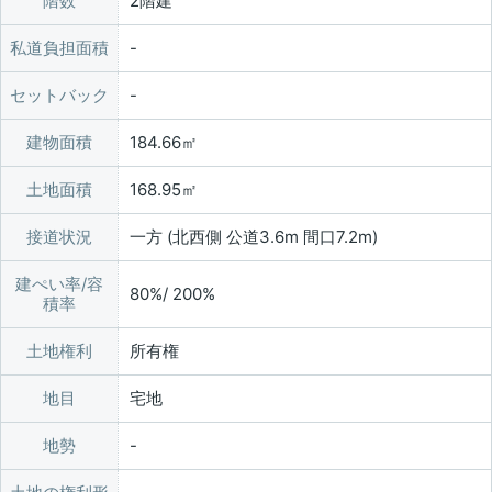
階数
2階建
私道負担面積
セットバック
建物面積
184.66㎡
土地面積
168.95㎡
接道状況
一方 (北西側 公道3.6m 間口7.2m)
建ぺい率/容
80%/ 200%
積率
土地権利
所有権
地目
宅地
地勢