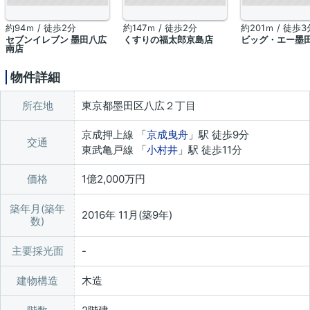
約94ｍ / 徒歩2分
約147ｍ / 徒歩2分
約201ｍ / 徒歩3
セブンイレブン 墨田八広
くすりの福太郎京島店
ビッグ・エー墨
南店
物件詳細
所在地
東京都墨田区八広２丁目
京成押上線 「
京成曳舟
」駅 徒歩9分
交通
東武亀戸線 「
小村井
」駅 徒歩11分
価格
1億2,000万円
築年月(築年
2016年 11月(築9年)
数)
主要採光面
建物構造
木造