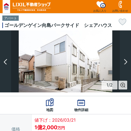
0
お気に入り
お問い合わせ
アパート
ゴールデンゲイン向島パークサイド シェアハウス
1
/
2
地図
物件詳細
値下げ：2026/03/21
1億2,000
万円
価格