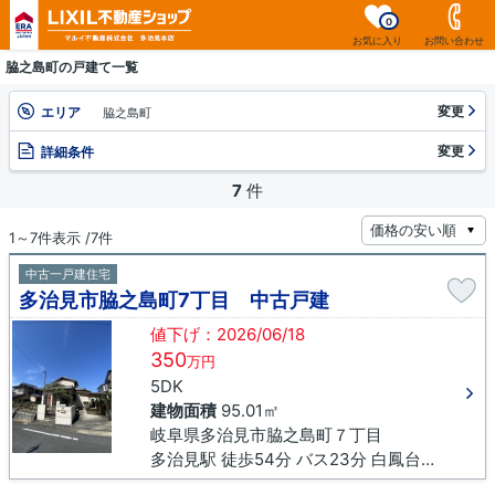
0
お気に入り
お問い合わせ
脇之島町の戸建て一覧
変更
エリア
脇之島町
変更
詳細条件
7
件
1～7件表示 /7件
中古一戸建住宅
多治見市脇之島町7丁目 中古戸建
値下げ：2026/06/18
350
万円
5DK
建物面積
95.01㎡
岐阜県多治見市脇之島町７丁目
多治見駅 徒歩54分 バス23分 白鳳台下車 徒歩7分