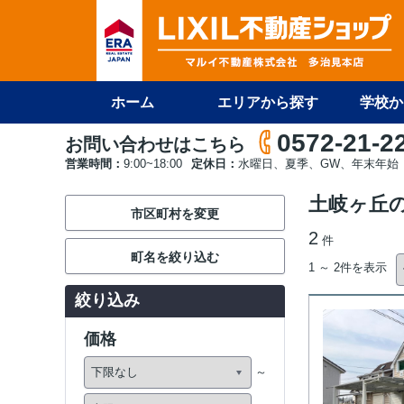
ホーム
エリアから探す
学校か
0572-21-2
お問い合わせはこちら
営業時間：
9:00~18:00
定休日：
水曜日、夏季、GW、年末年始
土岐ヶ丘
市区町村を変更
2
件
町名を絞り込む
1 ～ 2件を表示
絞り込み
価格