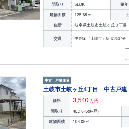
間取り
5LDK
築年
建物面積
125.69㎡
住所
岐阜県土岐市土岐ヶ丘３丁目
交通
中央線 「土岐市」駅 徒歩37分
中古一戸建住宅
土岐市土岐ヶ丘4丁目 中古戸建
3,540
価格
万円
間取り
4LDK+S(納戸)
建物面積
108.05㎡