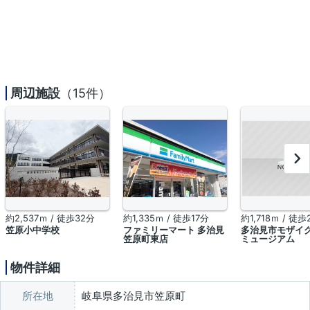
周辺施設
（15件）
約2,537ｍ / 徒歩32分
約1,335ｍ / 徒歩17分
約1,718ｍ / 徒歩
笠原小中学校
ファミリーマート 多治見
多治見市モザイ
笠原町東店
ミュージアム
物件詳細
所在地
岐阜県多治見市笠原町