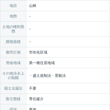
地目
山林
地勢
土地の権利形
態
開発面積
都市計画
市街化区域
用途地域
第一種住居地域
その他法令上
・盛土規制法・景観法
の制限
国土法届出
不要
取引態様
専任媒介
現況
更地