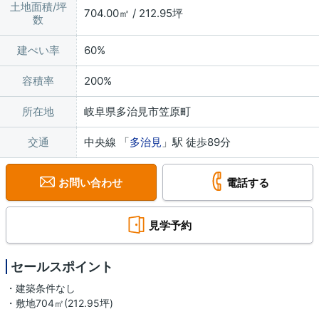
土地面積/坪
704.00㎡ / 212.95坪
数
建ぺい率
60%
容積率
200%
所在地
岐阜県多治見市笠原町
交通
中央線 「
多治見
」駅 徒歩89分
お問い合わせ
電話する
見学予約
セールスポイント
・建築条件なし
・敷地704㎡(212.95坪)