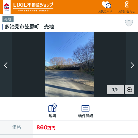
0
お気に入り
お問い合わせ
売地
多治見市笠原町 売地
1
/
5
地図
物件詳細
価格
860
万円