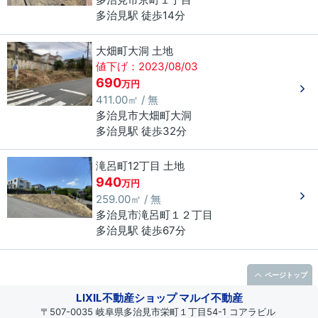
多治見駅 徒歩14分
大畑町大洞 土地
値下げ：2023/08/03
690
万円
411.00㎡ / 無
多治見市
大畑町大洞
多治見駅 徒歩32分
滝呂町12丁目 土地
940
万円
259.00㎡ / 無
多治見市
滝呂町
１２丁目
多治見駅 徒歩67分
ページトップ
LIXIL不動産ショップ マルイ不動産
〒507-0035 岐阜県多治見市栄町１丁目54-1 コアラビル