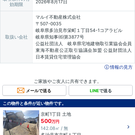
2026年8月17日
効期限
マルイ不動産株式会社
〒507-0035
岐阜県多治見市栄町１丁目54-1コアラビル
取扱い会社
岐阜県知事(6)第3877号
公益社団法人 岐阜県宅地建物取引業協会会員
東海不動産公正取引協議会加盟 公益財団法人
日本賃貸住宅管理協会
情報の見方
ご家族やご友人に共有できます。
メールで送る
LINE
で送る
この物件と条件が近い物件です。
京町1丁目 土地
500
万円
142.08㎡ / 無
多治見市
京町
１丁目