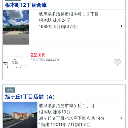
根本町12丁目倉庫
岐阜県多治見市根本町１２丁目
根本駅 徒歩24分
1989年 5月(築37年)
22
万円
/
専有面積
234.27㎡
店舗
旭ヶ丘1丁目店舗（A）
岐阜県多治見市旭ケ丘１丁目
根本駅 徒歩13分
旭ヶ丘９丁目バス停下車 徒歩14分
1階建 / 2011年 7月(築15年)