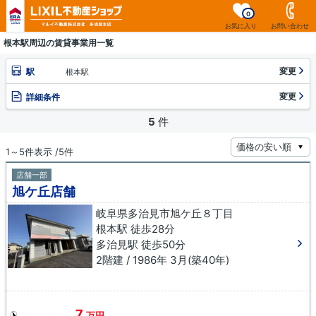
0
お気に入り
お問い合わせ
根本駅周辺の賃貸事業用一覧
変更
駅
根本駅
変更
詳細条件
5
件
1～5件表示 /5件
店舗一部
旭ケ丘店舗
岐阜県多治見市旭ケ丘８丁目
根本駅 徒歩28分
多治見駅 徒歩50分
2階建 / 1986年 3月(築40年)
7
万円