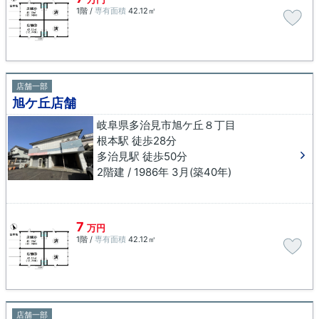
1階 /
専有面積
42.12㎡
店舗一部
旭ケ丘店舗
岐阜県多治見市旭ケ丘８丁目
根本駅 徒歩28分
多治見駅 徒歩50分
2階建 / 1986年 3月(築40年)
7
万円
1階 /
専有面積
42.12㎡
店舗一部