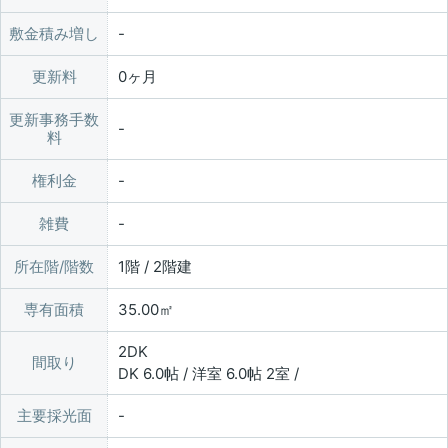
敷金積み増し
更新料
0ヶ月
更新事務手数
料
権利金
雑費
所在階/階数
1階 / 2階建
専有面積
35.00㎡
2DK
間取り
DK 6.0帖 / 洋室 6.0帖 2室 /
主要採光面