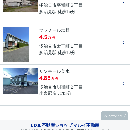
多治見市
平和町
６丁目
多治見駅 徒歩15分
ファミール志野
4.5
万円
多治見市
太平町
１丁目
多治見駅 徒歩12分
サンモール美木
4.85
万円
多治見市
明和町
２丁目
小泉駅 徒歩13分
ページトップ
LIXIL不動産ショップ マルイ不動産