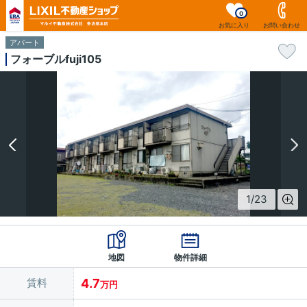
0
お気に入り
お問い合わせ
アパート
フォーブルfuji105
1
/
23
地図
物件詳細
賃料
4.7
万円