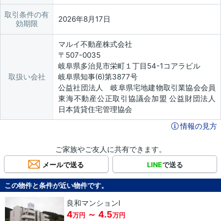
取引条件の有
2026年8月17日
効期限
マルイ不動産株式会社
〒507-0035
岐阜県多治見市栄町１丁目54-1コアラビル
取扱い会社
岐阜県知事(6)第3877号
公益社団法人 岐阜県宅地建物取引業協会会員
東海不動産公正取引協議会加盟 公益財団法人
日本賃貸住宅管理協会
情報の見方
ご家族やご友人に共有できます。
メールで送る
LINE
で送る
この物件と条件が近い物件です。
良和マンションⅠ
4
～ 4.5
万円
万円