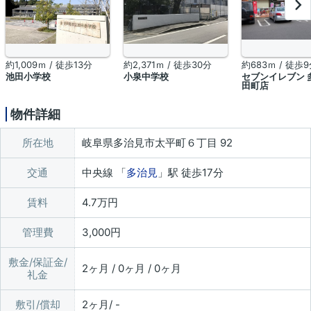
約1,009ｍ / 徒歩13分
約2,371ｍ / 徒歩30分
約683ｍ / 徒歩
池田小学校
小泉中学校
セブンイレブン 
田町店
物件詳細
所在地
岐阜県多治見市太平町６丁目 92
交通
中央線 「
多治見
」駅 徒歩17分
賃料
4.7万円
管理費
3,000円
敷金/保証金/
2ヶ月 / 0ヶ月 / 0ヶ月
礼金
敷引/償却
2ヶ月/ -