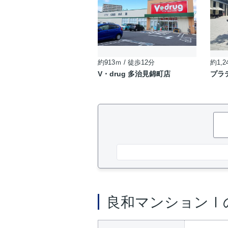
約913ｍ / 徒歩12分
約1,2
V・drug 多治見錦町店
プラ
良和マンションⅠ