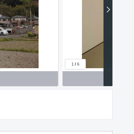
1
/
6