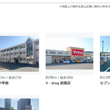
※地図上の物件位置は近隣に物件が所在
13ｍ / 徒歩17分
約765ｍ / 徒歩10分
約1,03
中学校
V・drug 前畑店
セブン