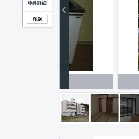
物件詳細
印刷
その他】