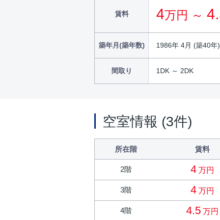
4
4
万円 ～
賃料
築年月(築年数)
1986年 4月 (築40年)
間取り
1DK ～ 2DK
空室情報 (3件)
所在階
賃料
4
2階
万円
4
3階
万円
4.5
4階
万円