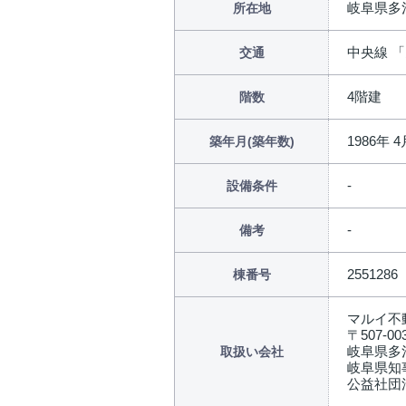
岐阜県多
所在地
中央線 「
交通
4階建
階数
1986年 4
築年月(築年数)
設備条件
備考
2551286
棟番号
マルイ不
〒507-00
岐阜県多
取扱い会社
岐阜県知事
公益社団