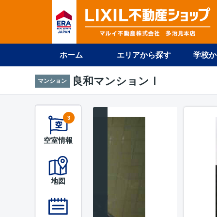
ホーム
エリアから探す
学校か
良和マンションⅠ
マンション
3
空室情報
地図