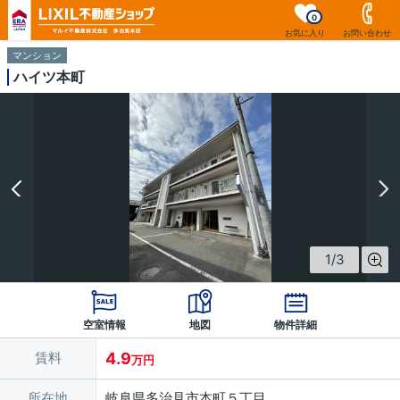
0
お気に入り
お問い合わせ
マンション
ハイツ本町
1
/
3
空室情報
地図
物件詳細
賃料
4.9
万円
所在地
岐阜県多治見市本町５丁目