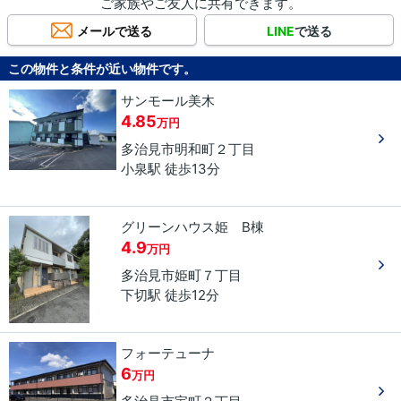
ご家族やご友人に共有できます。
メールで送る
LINE
で送る
この物件と条件が近い物件です。
サンモール美木
4.85
万円
多治見市
明和町
２丁目
小泉駅 徒歩13分
グリーンハウス姫 B棟
4.9
万円
多治見市
姫町
７丁目
下切駅 徒歩12分
フォーテューナ
6
万円