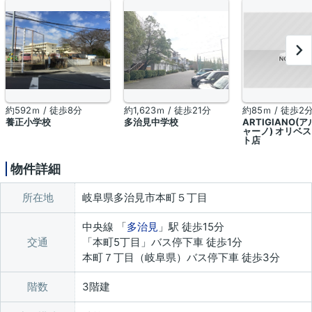
約592ｍ / 徒歩8分
約1,623ｍ / 徒歩21分
約85ｍ / 徒歩2
養正小学校
多治見中学校
ARTIGIANO(
ャーノ) オリベ
ト店
物件詳細
所在地
岐阜県多治見市本町５丁目
中央線 「
多治見
」駅 徒歩15分
交通
「本町5丁目」バス停下車 徒歩1分
本町７丁目（岐阜県）バス停下車 徒歩3分
階数
3階建